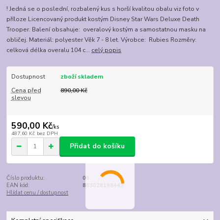
! Jedná se o poslední, rozbalený kus s horší kvalitou obalu viz foto v
příloze Licencovaný produkt kostým Disney Star Wars Deluxe Death
Trooper. Balení obsahuje: overalový kostým a samostatnou masku na
obličej. Materiál: polyester Věk 7 - 8 let. Výrobce: Rubies Rozměry:
celková délka overalu 104 c...
celý popis
Dostupnost
zboží skladem
Cena před
890,00 Kč
slevou
590,00 Kč
/
ks
487,60 Kč
bez DPH
Přidat do košíku
Číslo produktu:
06
EAN kód:
883028198443
Hlídat cenu / dostupnost