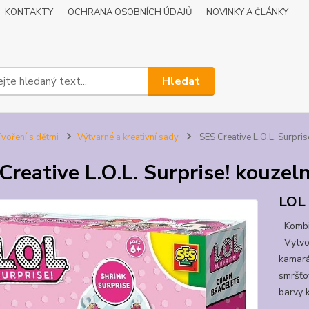
KONTAKTY
OCHRANA OSOBNÍCH ÚDAJŮ
NOVINKY A ČLÁNKY
Hledat
voření s dětmi
Výtvarné a kreativní sady
SES Creative L.O.L. Surpris
Creative L.O.L. Surprise! kouzel
LOL 
Kombin
Vytvoř
kamará
smršťov
barvy k