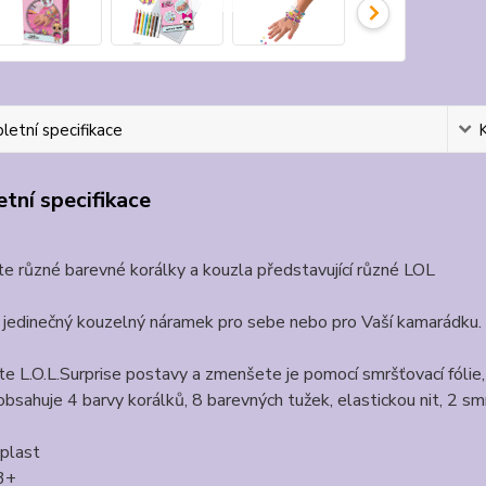
etní specifikace
tní specifikace
e různé barevné korálky a kouzla představující různé LOL
 jedinečný kouzelný náramek pro sebe nebo pro Vaší kamarádku.
e L.O.L.
Surprise postavy a zmenšete je pomocí smršťovací fólie, 
obsahuje 4 barvy korálků, 8 barevných tužek, elastickou nit, 2 smr
 plast
 3+