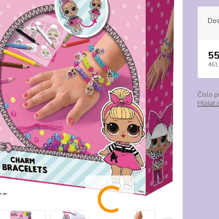
Dos
55
461
Číslo p
Hlídat 