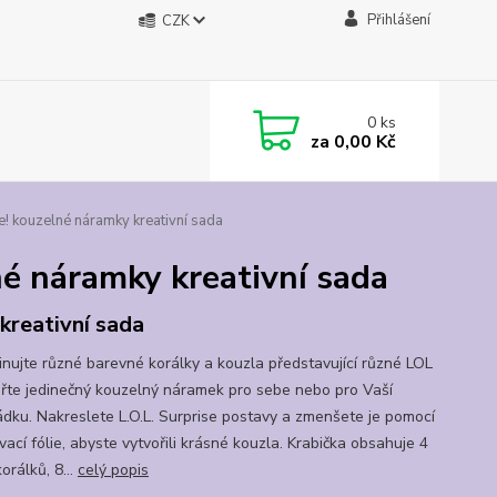
Přihlášení
CZK
0
ks
za
0,00 Kč
e! kouzelné náramky kreativní sada
né náramky kreativní sada
kreativní sada
ujte různé barevné korálky a kouzla představující různé LOL
te jedinečný kouzelný náramek pro sebe nebo pro Vaší
dku. Nakreslete L.O.L. Surprise postavy a zmenšete je pomocí
ací fólie, abyste vytvořili krásné kouzla. Krabička obsahuje 4
orálků, 8...
celý popis