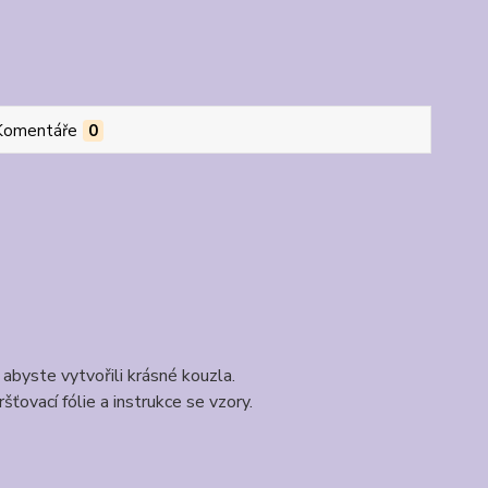
Komentáře
0
abyste vytvořili krásné kouzla.
šťovací fólie a instrukce se vzory.