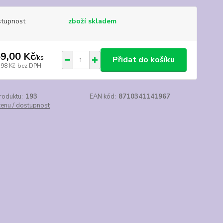
tupnost
zboží skladem
9,00 Kč
/
ks
Přidat do košíku
,98 Kč
bez DPH
roduktu:
193
EAN kód:
8710341141967
cenu / dostupnost