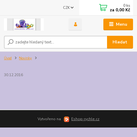
0
ks
CZK
za
0,00 Kč
Menu
Hledat
Úvod
Novinky
30.12.2016
Vytvořeno na
Eshop-rychle.cz