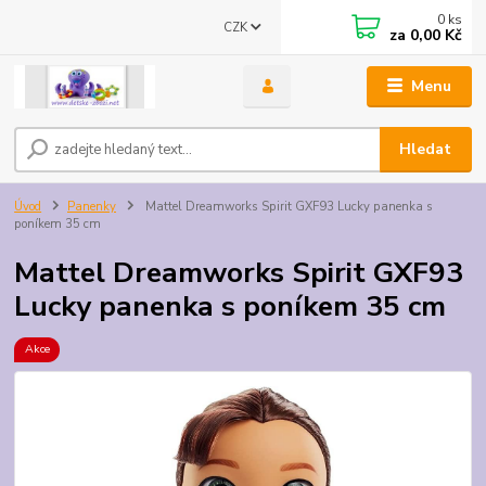
0
ks
CZK
za
0,00 Kč
Menu
Hledat
Úvod
Panenky
Mattel Dreamworks Spirit GXF93 Lucky panenka s
poníkem 35 cm
Mattel Dreamworks Spirit GXF93
Lucky panenka s poníkem 35 cm
Akce