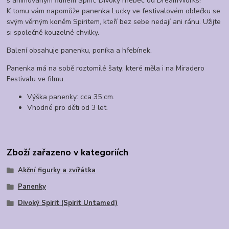
s animovaným filmem Spirit: Divoký hřebec od DreamWorks!
K tomu vám napomůže panenka Lucky ve festivalovém oblečku se
svým věrným koněm Spiritem, kteří bez sebe nedají ani ránu. Užijte
si společně kouzelné chvilky.
Balení obsahuje panenku, poníka a hřebínek.
Panenka má na sobě roztomilé šat
y
, které měla i na Miradero
Festivalu ve filmu.
Výška panenky: cca 35 cm.
Vhodné pro děti od 3 let.
Zboží zařazeno v kategoriích
Akční figurky a zvířátka
Panenky
Divoký Spirit (Spirit Untamed)