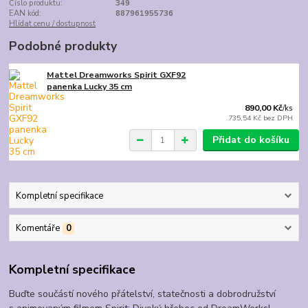
Číslo produktu:
349
EAN kód:
887961955736
Hlídat cenu / dostupnost
Podobné produkty
Mattel Dreamworks Spirit GXF92
panenka Lucky 35 cm
890,00 Kč
/
ks
735,54 Kč
bez DPH
Přidat do košíku
Kompletní specifikace
Komentáře
0
Kompletní specifikace
Buďte součástí nového přátelství, statečnosti a dobrodružství