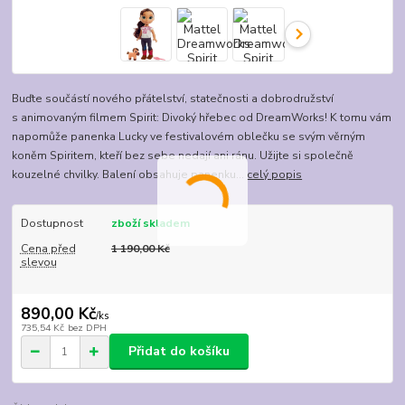
Buďte součástí nového přátelství, statečnosti a dobrodružství
s animovaným filmem Spirit: Divoký hřebec od DreamWorks! K tomu vám
napomůže panenka Lucky ve festivalovém oblečku se svým věrným
koněm Spiritem, kteří bez sebe nedají ani ránu. Užijte si společně
kouzelné chvilky. Balení obsahuje panenku...
celý popis
Dostupnost
zboží skladem
Cena před
1 190,00 Kč
slevou
890,00 Kč
/
ks
735,54 Kč
bez DPH
Přidat do košíku