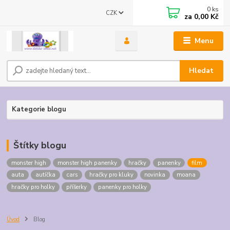
0
ks
CZK
za
0,00 Kč
Menu
Hledat
Kategorie blogu
Štítky blogu
monster high
monster high panenky
hračky
panenky
film
auta
autíčka
cars
hračky pro kluky
novinka
moana
hračky pro holky
příšerky
panenky pro holky
Úvod
Blog