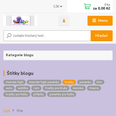
0
ks
CZK
za
0,00 Kč
Menu
Hledat
Kategorie blogu
Štítky blogu
monster high
monster high panenky
hračky
panenky
film
auta
autíčka
cars
hračky pro kluky
novinka
moana
hračky pro holky
příšerky
panenky pro holky
Úvod
Blog