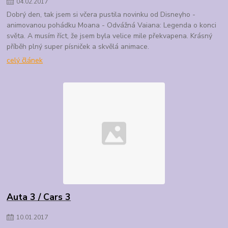
04
.
02
.
2017
Dobrý den, tak jsem si včera pustila novinku od Disneyho -
animovanou pohádku Moana - Odvážná Vaiana: Legenda o konci
světa. A musím říct, že jsem byla velice mile překvapena. Krásný
příběh plný super písniček a skvělá animace.
celý článek
Auta 3 / Cars 3
10
.
01
.
2017