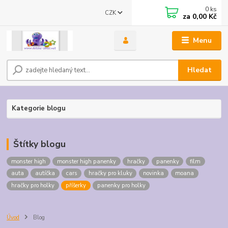
0
ks
CZK
za
0,00 Kč
Menu
Hledat
Kategorie blogu
Štítky blogu
monster high
monster high panenky
hračky
panenky
film
auta
autíčka
cars
hračky pro kluky
novinka
moana
hračky pro holky
příšerky
panenky pro holky
Úvod
Blog